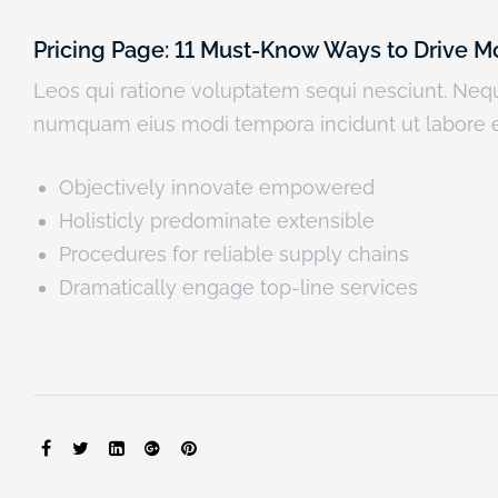
Pricing Page: 11 Must-Know Ways to Drive M
Leos qui ratione voluptatem sequi nesciunt. Neque
numquam eius modi tempora incidunt ut labore 
Objectively innovate empowered
Holisticly predominate extensible
Procedures for reliable supply chains
Dramatically engage top-line services
SHARE: