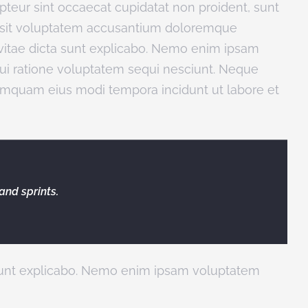
cepteur sint occaecat cupidatat non proident, sunt
ror sit voluptatem accusantium doloremque
 vitae dicta sunt explicabo. Nemo enim ipsam
qui ratione voluptatem sequi nesciunt. Neque
 numquam eius modi tempora incidunt ut labore et
and sprints.
a sunt explicabo. Nemo enim ipsam voluptatem