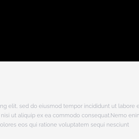
ing elit, sed do eiusmod tempor incididunt ut labore
is nisi ut aliquip ex ea commodo consequat.Nemo eni
dolores eos qui ratione voluptatem sequi nesciunt