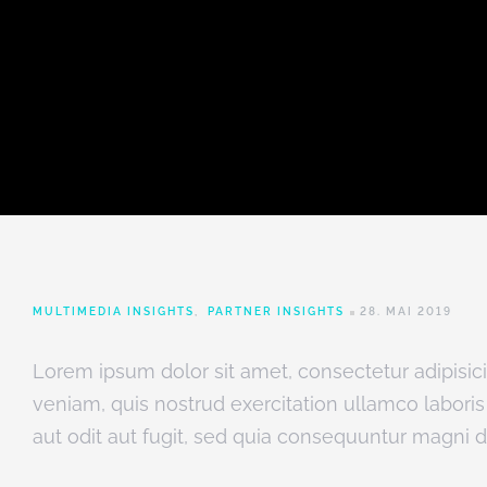
MULTIMEDIA INSIGHTS
,
PARTNER INSIGHTS
28. MAI 2019
Lorem ipsum dolor sit amet, consectetur adipisic
veniam, quis nostrud exercitation ullamco labor
aut odit aut fugit, sed quia consequuntur magni 