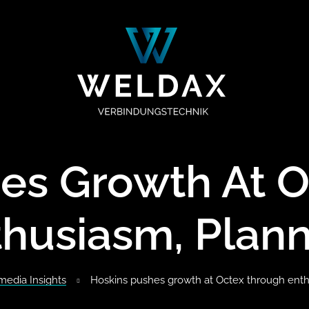
es Growth At 
husiasm, Plan
media Insights
Hoskins pushes growth at Octex through enth