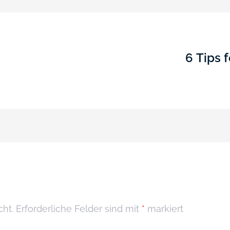
6 Tips 
cht.
Erforderliche Felder sind mit
*
markiert