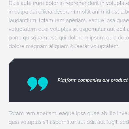
Duis aute irure dolor in reprehenderit in voluptat
in culpa qui officia deserunt mollit anim id est 
laudantium, totam rem aperiam, eaque ipsa quae a
voluptatem quia voluptas sit aspernatur aut odit
porro quisquam est, qui dolorem ipsum quia dolor
dolore magnam aliquam quaerat voluptatem.
Platform companies are product o
Totam rem aperiam, eaque ipsa quae ab illo inven
quia voluptas sit aspernatur aut odit aut fugit, 