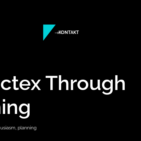
KONTAKT
Octex Through
ning
usiasm, planning