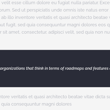
e velit esse cillum dolore eu fugiat nulla pariatur. Ex
laborum. Sed ut perspiciatis unde omnis iste natus er
b illo inventore veritatis et quasi architecto beatae
 aut fugit, sed quia consequuntur magni dolores eos 
 sit amet, consectetur, adipisci velit, sed quia non
rganizations that think in terms of roadmaps and features 
tore veritatis et quasi architecto beatae vitae dict
sed quia consequuntur magni dolores