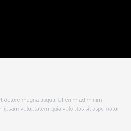
 et dolore magna aliqua. Ut enim ad minim
m ipsam voluptatem quia voluptas sit aspernatur