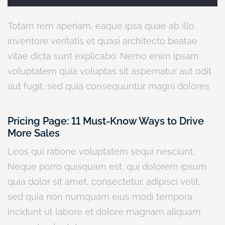
Totam rem aperiam, eaque ipsa quae ab illo
inventore veritatis et quasi architecto beatae
vitae dicta sunt explicabo. Nemo enim ipsam
voluptatem quia voluptas sit aspernatur aut odit
aut fugit, sed quia consequuntur magni dolores
Pricing Page: 11 Must-Know Ways to Drive
More Sales
Leos qui ratione voluptatem sequi nesciunt.
Neque porro quisquam est, qui dolorem ipsum
quia dolor sit amet, consectetur, adipisci velit,
sed quia non numquam eius modi tempora
incidunt ut labore et dolore magnam aliquam