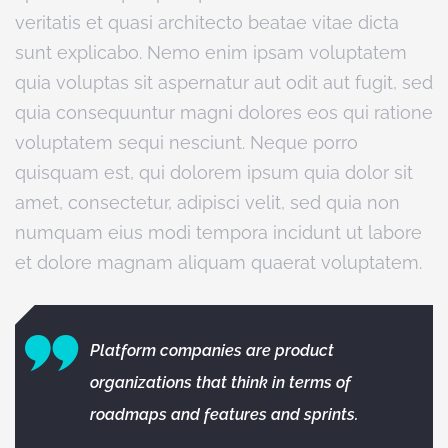
veritatis et quasi architecto beatae vitae dicta
sunt explicabo. Nemo enim ipsam voluptatem
quia voluptas sit aspernatur aut odit aut fugit, sed
quia consequuntur magni dolores eos qui ratione
voluptatem sequi nesciunt. Neque porro
quisquam est, qui dolorem ipsum quia dolor sit
amet, consectetur, adipisci velit, sed quia non
numquam eius modi tempora incidunt ut labore
et dolore magnam aliquam quaerat voluptatem.
Platform companies are product
organizations that think in terms of
roadmaps and features and sprints.