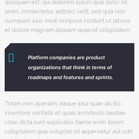
quisquam est, qui dolorem ipsum quia dolor sit
amet, consectetur, adipisci velit, sed quia non
numquam eius modi tempora incidunt ut labore
et dolore magnam aliquam quaerat voluptatem.
Platform companies are product
organizations that think in terms of
roadmaps and features and sprints.
Totam rem aperiam, eaque ipsa quae ab illo
inventore veritatis et quasi architecto beatae
vitae dicta sunt explicabo. Nemo enim ipsam
voluptatem quia voluptas sit aspernatur aut odit